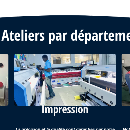
 Ateliers par départem
Impression
e
La précision et la qualité sont garanties par notre
Not