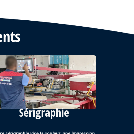
ents
Sérigraphie
re sérigraphie vise la couleur, une impression