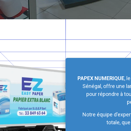
PAPEX NUMERIQUE
, 
Sénégal, offre une l
pour répondre à to
p
Notre équipe d'expert
totale, qu