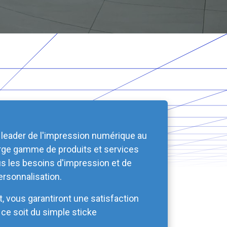
le leader de l'impression numérique au
arge gamme de produits et services
us les besoins d'impression et de
ersonnalisation.
, vous garantiront une satisfaction
e ce soit du simple sticke